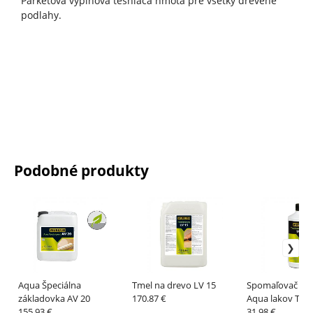
Parketová výplňová tesniaca hmota pre všetky drevené
podlahy.
Podobné produkty
Aqua Špeciálna
Tmel na drevo LV 15
Spomaľovač tuh
základovka AV 20
170.87 €
Aqua lakov TV 5
155.93 €
31.98 €