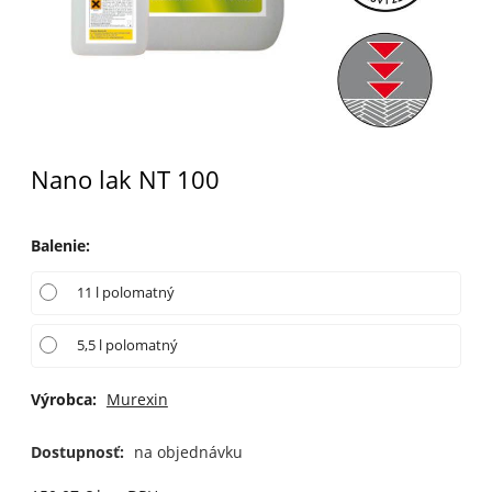
Nano lak NT 100
Balenie
:
11 l polomatný
5,5 l polomatný
Výrobca:
Murexin
Dostupnosť:
na objednávku