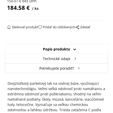
150.07
€
bez DPH
184.58
€
ks
Sledovať produkt
Pridať do obľúbených
Zdielať
Popis produktu
Technické údaje
Potrebujete poradiť?
Dvojzložkový parketový lak na vodnej báze, využívajúci
nanotechnológiu. Veľmi veľká odolnosť proti namáhaniu a
extrémna odolnosť proti poškriabaniu, vhodný na veľmi
namáhané podlahy, školy, múzeá, kancelárie, viacúčelové
haly, telocvične. Vyznačuje sa veľkou chemickou
odolnosťou a ľahkou údržbou. Trieda zaťaženia C podľa