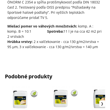
ÖNORM C 2354 a spĺňa protišmykovosť podľa DIN 18032
časť 2. Testovaný podľa OISS predpisu “Požiadavky na
športové halové podlahy”. Pri vyšších teplotách
odporúčame pridať TV 5.
Miešací pomer vo váhových množstvách:
komp. A :
komp. B = 10:1
Spotreba:
11 l je na cca 42 m2 pri
2 vrstvách
Hrúbka vrstvy:
2 x valčekovanie - cca 130 g/m2/vrstva =
95 μm, 3 x valčekovanie - cca 130 g/m2/vrstva = 140 μm
Podobné produkty