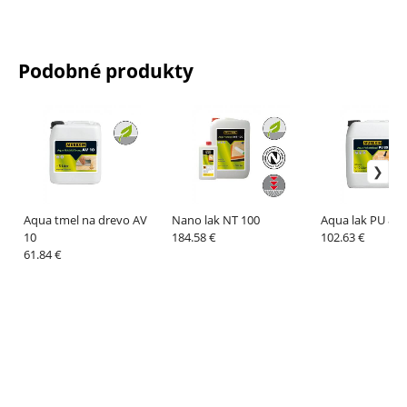
Podobné produkty
Aqua tmel na drevo AV
Nano lak NT 100
Aqua lak PU 80
10
184.58 €
102.63 €
61.84 €