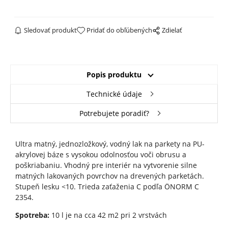
Sledovať produkt
Pridať do obľúbených
Zdielať
Popis produktu
Technické údaje
Potrebujete poradiť?
Ultra matný, jednozložkový, vodný lak na parkety na PU-
akrylovej báze s vysokou odolnosťou voči obrusu a
poškriabaniu. Vhodný pre interiér na vytvorenie silne
matných lakovaných povrchov na drevených parketách.
Stupeň lesku <10. Trieda zaťaženia C podľa ÖNORM C
2354.
Spotreba:
10 l je na cca 42 m2 pri 2 vrstvách