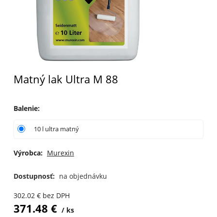
Matný lak Ultra M 88
Balenie
:
10 l ultra matný
Výrobca:
Murexin
Dostupnosť:
na objednávku
302.02
€
bez DPH
371.48
€
ks