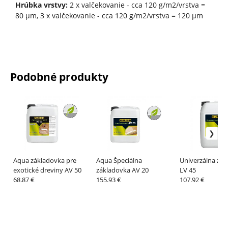
Hrúbka vrstvy:
2 x valčekovanie - cca 120 g/m2/vrstva =
80 μm, 3 x valčekovanie - cca 120 g/m2/vrstva = 120 μm
Podobné produkty
Aqua základovka pre
Aqua Špeciálna
Univerzálna zá
exotické dreviny AV 50
základovka AV 20
LV 45
68.87 €
155.93 €
107.92 €