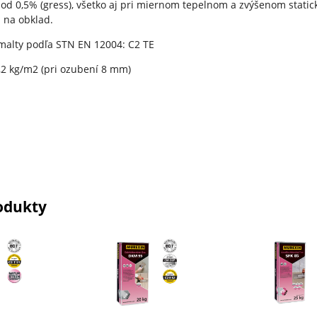
od 0,5% (gress), všetko aj pri miernom tepelnom a zvýšenom stati
 na obklad.
 malty podľa STN EN 12004: C2 TE
2,2 kg/m2 (pri ozubení 8 mm)
odukty