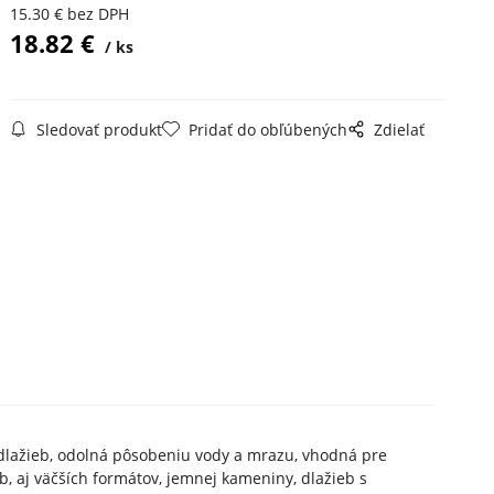
15.30
€
bez DPH
18.82
€
ks
Sledovať produkt
Pridať do obľúbených
Zdielať
 dlažieb, odolná pôsobeniu vody a mrazu, vhodná pre
eb, aj väčších formátov, jemnej kameniny, dlažieb s