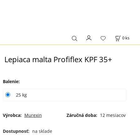
0
ks
Lepiaca malta Profiflex KPF 35+
Balenie
:
25 kg
Výrobca:
Murexin
Záručná doba:
12 mesiacov
Dostupnosť:
na sklade