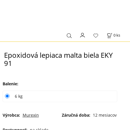
0
ks
Epoxidová lepiaca malta biela EKY
91
Balenie
:
6 kg
Výrobca:
Murexin
Záručná doba:
12 mesiacov
Dostupnosť:
na sklade