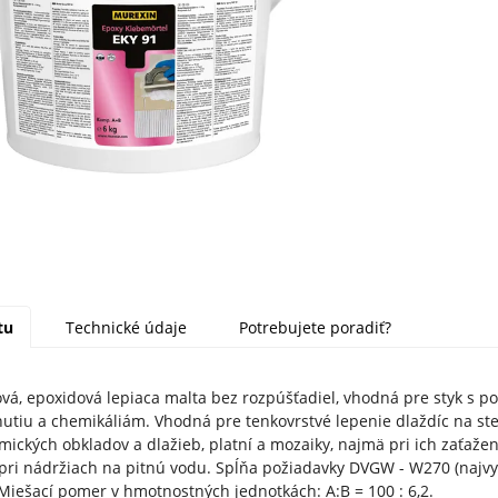
tu
Technické údaje
Potrebujete poradiť?
ková, epoxidová lepiaca malta bez rozpúšťadiel, vhodná pre styk s 
utiu a chemikáliám. Vhodná pre tenkovrstvé lepenie dlaždíc na steny
mických obkladov a dlažieb, platní a mozaiky, najmä pri ich zaťažen
pri nádržiach na pitnú vodu. Spĺňa požiadavky DVGW - W270 (najvyš
Miešací pomer v hmotnostných jednotkách: A:B = 100 : 6,2.