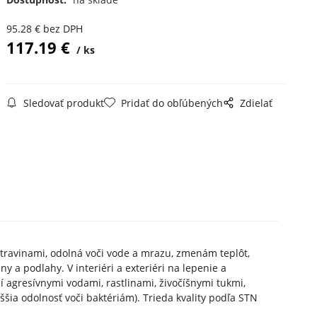
95.28
€
bez DPH
117.19
€
ks
Sledovať produkt
Pridať do obľúbených
Zdielať
potravinami, odolná voči vode a mrazu, zmenám teplôt,
 a podlahy. V interiéri a exteriéri na lepenie a
í agresívnymi vodami, rastlinami, živočíšnymi tukmi,
šia odolnosť voči baktériám). Trieda kvality podľa STN