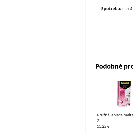
Spotreba:
cca 4
Podobné pr
Pružná lepiaca malt
2
55.23 €