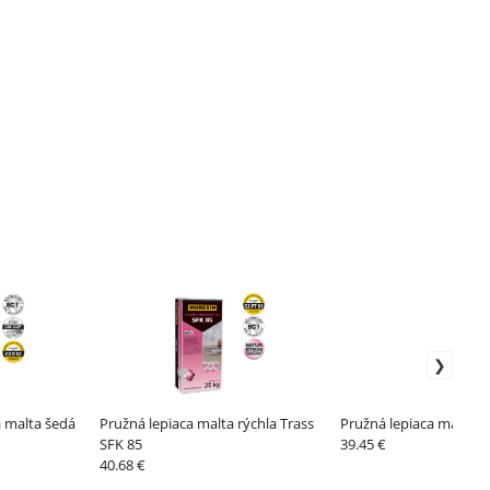
a malta šedá
Pružná lepiaca malta rýchla Trass
Pružná lepiaca malta 
SFK 85
39.45 €
40.68 €