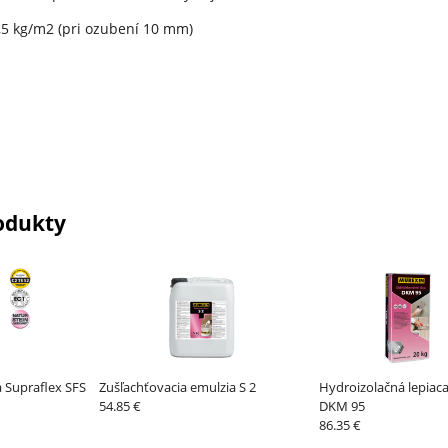
,5 kg/m2 (pri ozubení 10 mm)
odukty
a Supraflex SFS
Zušľachťovacia emulzia S 2
Hydroizolačná lepiac
54.85 €
DKM 95
86.35 €