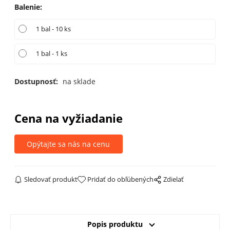
Balenie
:
1 bal - 10 ks
1 bal - 1 ks
Dostupnosť:
na sklade
Cena na vyžiadanie
Opýtajte sa nás na cenu
Sledovať produkt
Pridať do obľúbených
Zdielať
Popis produktu