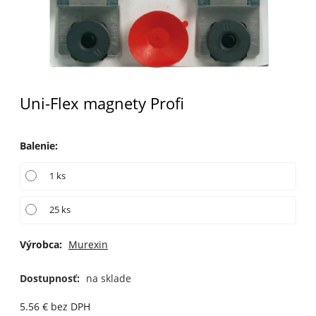
Uni-Flex magnety Profi
Balenie
:
1 ks
25 ks
Výrobca:
Murexin
Dostupnosť:
na sklade
5.56
€
bez DPH