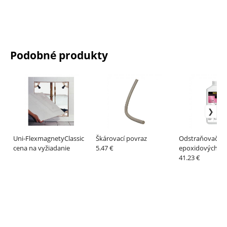
Podobné produkty
Uni-FlexmagnetyClassic
Škárovací povraz
Odstraňovač
cena na vyžiadanie
5.47 €
epoxidových šk
41.23 €
mált ERY 92