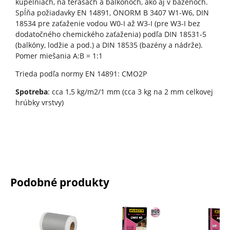
kúpelniach, na terasách a balkónoch, ako aj v bazénoch.
Spĺňa požiadavky EN 14891, ÖNORM B 3407 W1-W6, DIN
18534 pre zaťaženie vodou W0-I až W3-I (pre W3-I bez
dodatočného chemického zaťaženia) podľa DIN 18531-5
(balkóny, lodžie a pod.) a DIN 18535 (bazény a nádrže).
Pomer miešania A:B = 1:1
Trieda podľa normy EN 14891: CMO2P
Spotreba
: cca 1,5 kg/m2/1 mm (cca 3 kg na 2 mm celkovej
hrúbky vrstvy)
Podobné produkty