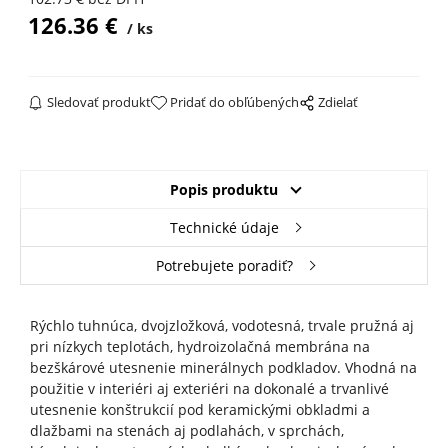
126.36
€
ks
Sledovať produkt
Pridať do obľúbených
Zdielať
Popis produktu
Technické údaje
Potrebujete poradiť?
Rýchlo tuhnúca, dvojzložková, vodotesná, trvale pružná aj
pri nízkych teplotách, hydroizolačná membrána na
bezškárové utesnenie minerálnych podkladov. Vhodná na
použitie v interiéri aj exteriéri na dokonalé a trvanlivé
utesnenie konštrukcií pod keramickými obkladmi a
dlažbami na stenách aj podlahách, v sprchách,