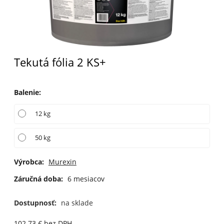
Tekutá fólia 2 KS+
Balenie
:
12 kg
50 kg
Výrobca:
Murexin
Záručná doba:
6 mesiacov
Dostupnosť:
na sklade
102.73
€
bez DPH