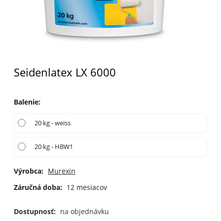
Seidenlatex LX 6000
Balenie
:
20 kg - weiss
20 kg - HBW1
Výrobca:
Murexin
Záručná doba:
12 mesiacov
Dostupnosť:
na objednávku