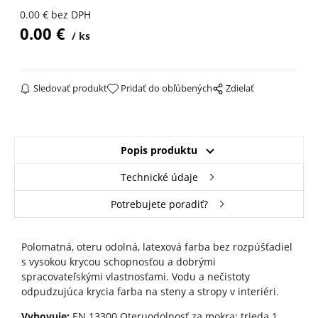
0.00
€
bez DPH
0.00
€
ks
Sledovať produkt
Pridať do obľúbených
Zdielať
Popis produktu
Technické údaje
Potrebujete poradiť?
Polomatná, oteru odolná, latexová farba bez rozpúšťadiel
s vysokou krycou schopnosťou a dobrými
spracovateľskými vlastnosťami. Vodu a nečistoty
odpudzujúca krycia farba na steny a stropy v interiéri.
Vyhovuje:
EN 13300 Oteruodolnosť za mokra: trieda 1