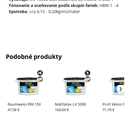
Tónovanie a oceňovanie podľa skupín farieb:
HBW 1 - 4
Spotreba
: cca 0,15 - 0,20kg/m2/náter
Podobné produkty
Raumweiss RW 150
Mattlatex LX 5000
Profi Weiss PW 
47.08 €
160.66 €
71.74 €