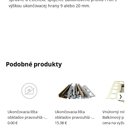
výškou ukončovacej hrany 9 alebo 20 mm.
Podobné produkty
Ukončovacia lišta
Ukončovacia lišta
Vnútorný roh p
obkladov pravouhlá -
obkladov pravouhlá -
Balkónový profil
Nerez V2A matná - 3 bm
0.00 €
Hliník prírodný
15.38 €
cena na vyžiada
eloxovaný - 3 bm