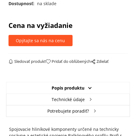
Dostupnosť:
na sklade
Cena na vyžiadanie
Opýtajte sa nás na cenu
Sledovať produkt
Pridať do obľúbených
Zdielať
Popis produktu
Technické údaje
Potrebujete poradiť?
Spojovacie hliníkové komponenty určené na technicky
správne a estetické spojenie Balkónového profilu Profi s