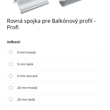
Rovná spojka pre Balkónový profil -
Profi
Veľkosť
:
9 mm hnedá
9 mm šedá
9 mm antracit
20 mm hnedá
20 mm šedá