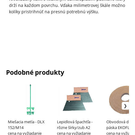
drží na každom povrchu. Vďaka milimetrovej škále možno
kolíky pristrihnúť na presnú potrebnú výšku.
Podobné produkty
Miešacia metla - DLX
Lepidlová špachtľa -
Obvodová dilat
152/M14
rôzne šírky/zub A2
páska EKOFLEX
cena na vyžiadanie
cena na vyžiadanie
cena na vyžiada