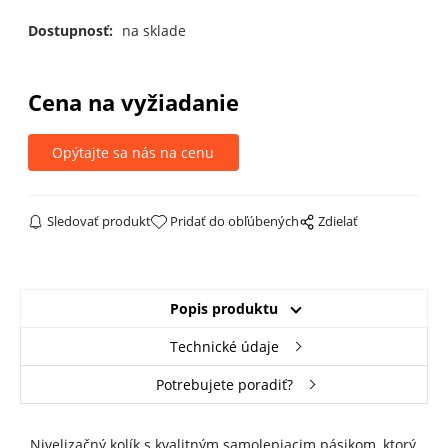
Dostupnosť:
na sklade
Cena na vyžiadanie
Opýtajte sa nás na cenu
Sledovať produkt
Pridať do obľúbených
Zdielať
Popis produktu
Technické údaje
Potrebujete poradiť?
Nivelizačný kolík s kvalitným samolepiacim pásikom, ktorý