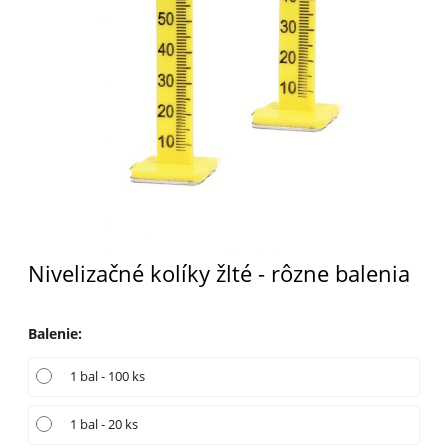
Nivelizačné kolíky žlté - rôzne balenia
Balenie
:
1 bal - 100 ks
1 bal - 20 ks