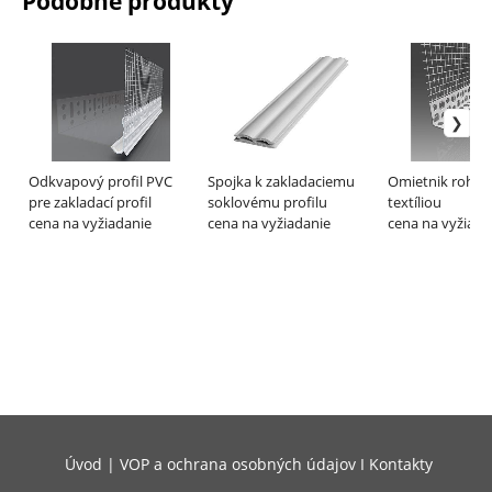
Podobné produkty
Odkvapový profil PVC
Spojka k zakladaciemu
Omietnik rohový
pre zakladací profil
soklovému profilu
textíliou
cena na vyžiadanie
cena na vyžiadanie
cena na vyžiada
Úvod
|
VOP a ochrana osobných údajov
I
Kontakty