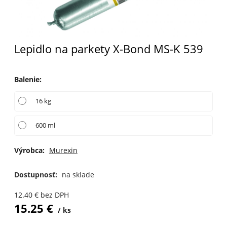
Lepidlo na parkety X-Bond MS-K 539
Balenie
:
16 kg
600 ml
Výrobca:
Murexin
Dostupnosť:
na sklade
12.40
€
bez DPH
15.25
€
ks