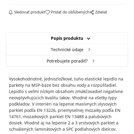
Sledovať produkt
Pridať do obľúbených
Zdielať
Popis produktu
Technické údaje
Potrebujete poradiť?
Vysokohodnotné, jednozložkové, tuho elastické lepidlo na
parkety na MSP-báze bez obsahu vody a rozpúšťadiel.
Lepidlo s veľmi nízkym obsahom zmäkčovadiel negatívne
neovplyvňujúcich kvalitu lakov. Vhodné na všetky typy
podkladov. V interiéri na lepenie masívnych vlysových
parkiet podľa EN 13226, priemyselnej mozaiky podľa EN
14761, mozaikových parkiet EN 13488 a palubových
dosiek. Vhodné aj na lepenie 2 a 3 vrstvových parkiet a
schválených laminátových a SPC podlahových dielcov.