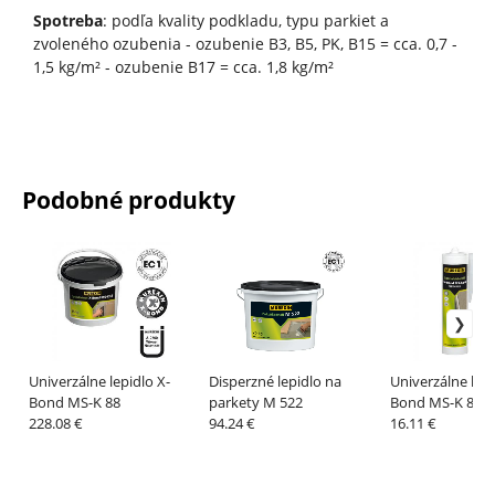
Spotreba
: podľa kvality podkladu, typu parkiet a
zvoleného ozubenia - ozubenie B3, B5, PK, B15 = cca. 0,7 -
1,5 kg/m² - ozubenie B17 = cca. 1,8 kg/m²
Podobné produkty
Univerzálne lepidlo X-
Disperzné lepidlo na
Univerzálne lepi
Bond MS-K 88
parkety M 522
Bond MS-K 88 
228.08 €
94.24 €
16.11 €