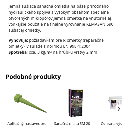
Jemná sušiaca sanačná omietka na báze prírodného
hydraulického spojiva s vysokým obsahom špeciálne
otvorených mikropórov.Jemná omietka na vnútorné aj
vonkajšie použitie na finálne vyrovnanie KEMASAN 590
sušiacej omietky.
Vyhovuje:
požiadavkám pre R omietky (reparačné
omietky), v súlade s normou EN 998-1:2004
Spotreba
: cca. 3 kg/m² na hrúbku vrstvy 2 mm
Podobné produkty
Aplikačný nástavec pre
Sanačná malta SM 20
Ochrana výstuž