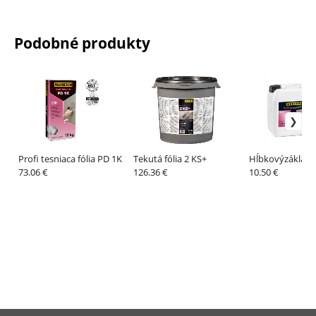
Podobné produkty
Profi tesniaca fólia PD 1K
Tekutá fólia 2 KS+
Hĺbkovýzáklad 
73.06 €
126.36 €
10.50 €