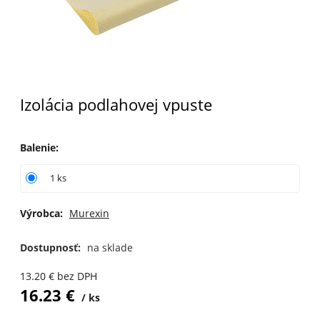
Izolácia podlahovej vpuste
Balenie
:
1 ks
Výrobca:
Murexin
Dostupnosť:
na sklade
13.20
€
bez DPH
16.23
€
ks