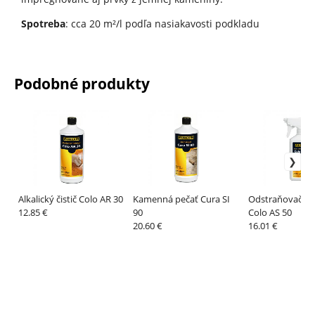
Spotreba
: cca 20 m²/l podľa nasiakavosti podkladu
Podobné produkty
Alkalický čistič Colo AR 30
Kamenná pečať Cura SI
Odstraňovač ples
12.85 €
90
Colo AS 50
20.60 €
16.01 €