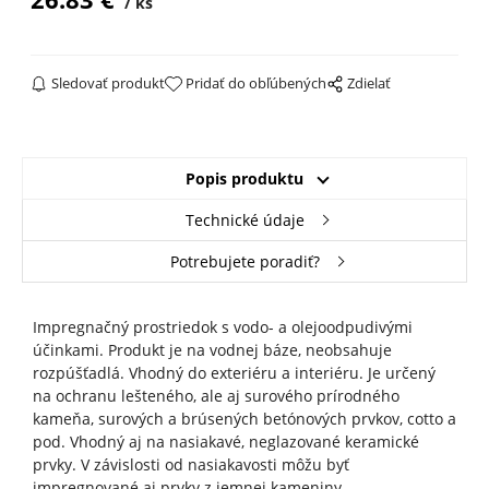
ks
Sledovať produkt
Pridať do obľúbených
Zdielať
Popis produktu
Technické údaje
Potrebujete poradiť?
Impregnačný prostriedok s vodo- a olejoodpudivými
účinkami. Produkt je na vodnej báze, neobsahuje
rozpúšťadlá. Vhodný do exteriéru a interiéru. Je určený
na ochranu lešteného, ale aj surového prírodného
kameňa, surových a brúsených betónových prvkov, cotto a
pod. Vhodný aj na nasiakavé, neglazované keramické
prvky. V závislosti od nasiakavosti môžu byť
impregnované aj prvky z jemnej kameniny.