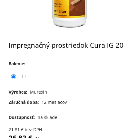
Impregnačný prostriedok Cura IG 20
Balenie
:
1 l
Výrobca:
Murexin
Záručná doba:
12 mesiacov
Dostupnosť:
na sklade
21.81
€
bez DPH
26.83
€