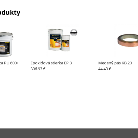
odukty
ka PU 600+
Epoxidová stierka EP 3
Medený pás KB 20
306.93 €
44.43 €