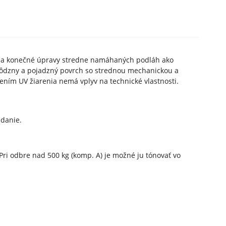
a na konečné úpravy stredne namáhaných podláh ako
ochôdzny a pojadzný povrch so strednou mechanickou a
ním UV žiarenia nemá vplyv na technické vlastnosti.
adanie.
ri odbre nad 500 kg (komp. A) je možné ju tónovať vo