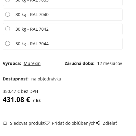
30 kg - RAL 7040
30 kg - RAL 7042
30 kg - RAL 7044
Výrobca:
Murexin
Záručná doba:
12 mesiacov
Dostupnosť:
na objednávku
350.47
€
bez DPH
431.08
€
ks
Sledovať produkt
Pridať do obľúbených
Zdielať