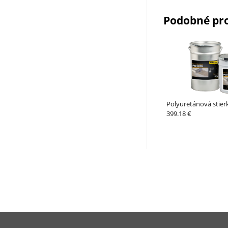
Podobné pr
Polyuretánová stier
399.18 €