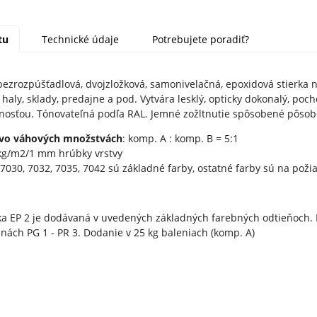
tu
Technické údaje
Potrebujete poradiť?
ezrozpúšťadlová, dvojzložková, samonivelačná, epoxidová stierk
 haly, sklady, predajne a pod. Vytvára lesklý, opticky dokonalý, p
osťou. Tónovateľná podľa RAL. Jemné zožltnutie spôsobené pôsobe
 vo váhových množstvách
: komp. A : komp. B = 5:1
 kg/m2/1 mm hrúbky vrstvy
 7030, 7032, 7035, 7042 sú základné farby, ostatné farby sú na poži
ka EP 2 je dodávaná v uvedených základných farebných odtieňoch. P
nách PG 1 - PR 3. Dodanie v 25 kg baleniach (komp. A)