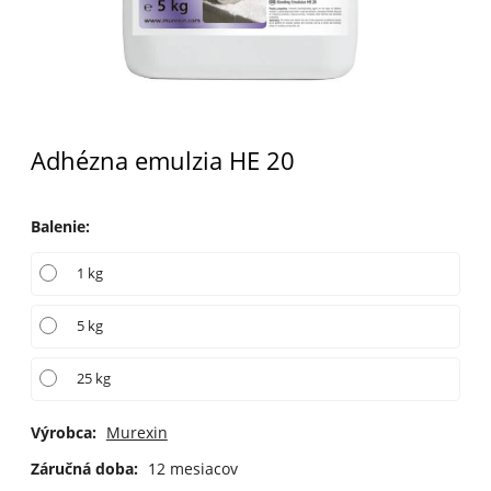
Adhézna emulzia HE 20
Balenie
:
1 kg
5 kg
25 kg
Výrobca:
Murexin
Záručná doba:
12 mesiacov