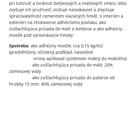
pri tuhnutí a tvrdnutí betónových a maltových zmesí, lebo
zvyšuje ich pružnosť, znižuje nasiakavosť a zlepšuje
spracovateľnosť cementom viazaných hmôt. V interiéri a
exteriéri na zhotovenie adhézneho povlaku, ako
zušľachťujúca prísada do mált a betónov a ako adhézny
mostík pod vyrovnávacie hmoty.
Spotreba
: ako adhézny mostík: cca 0,15 kg/m2
(predvlhčený, očistený podklad, následné
vrstvy aplikovať systémom mokrý do mokrého)
ako zušľachťujúca prísada do mált: 20%
zámesovej vody
ako zušľachťujúca prísada do poterov od
hrúbky 15 mm: 40% zámesovej vody