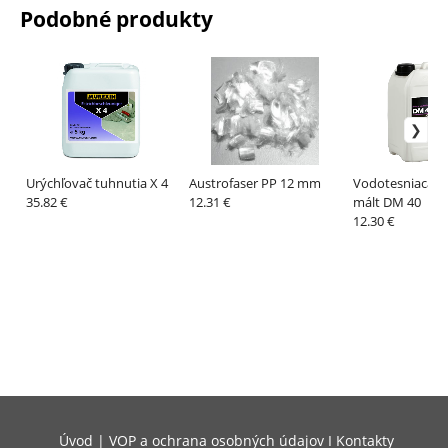
Podobné produkty
Urýchľovač tuhnutia X 4
Austrofaser PP 12 mm
Vodotesniaca p
35.82 €
12.31 €
mált DM 40
12.30 €
Úvod
|
VOP a ochrana osobných údajov
I
Kontakty